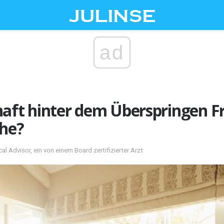
ad
aft hinter dem Überspringen Fr
che?
al Advisor, ein von einem Board zertifizierter Arzt