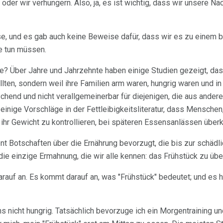
der wir verhungern. Also, ja, es ist wichtig, dass wir unsere Na
se, und es gab auch keine Beweise dafür, dass wir es zu einem 
e tun müssen.
? Über Jahre und Jahrzehnte haben einige Studien gezeigt, dass
llten, sondern weil ihre Familien arm waren, hungrig waren und i
chend und nicht verallgemeinerbar für diejenigen, die aus ander
 einige Vorschläge in der Fettleibigkeitsliteratur, dass Mensche
 ihr Gewicht zu kontrollieren, bei späteren Essensanlässen übe
uent Botschaften über die Ernährung bevorzugt, die bis zur schäd
ie einzige Ermahnung, die wir alle kennen: das Frühstück zu über
darauf an. Es kommt darauf an, was "Frühstück" bedeutet; und es 
s nicht hungrig. Tatsächlich bevorzuge ich ein Morgentraining un