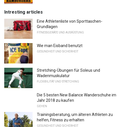
Intresting articles
Eine Athletenliste von Sporttaschen-
Grundlagen
FITNESSGERÄTE UND AUSRÜSTUNG
Wie man Eisband benutzt
GESUNDHEIT UND SICHERHEIT
Stretching-Übungen für Soleus und
Wadenmuskulatur
FLEXIBILITÄT UND STRETCHING
Die 5 besten New Balance Wanderschuhe im
Jahr 2018 zu kaufen
GEHEN
Trainingsberatung, um älteren Athleten zu
helfen, Fitness zu erhalten
GESUNDHEIT UND SICHERHEIT