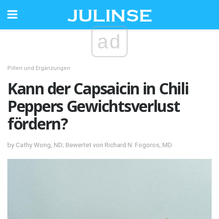
ad
Pillen und Ergänzungen
Kann der Capsaicin in Chili
Peppers Gewichtsverlust
fördern?
by Cathy Wong, ND; Bewertet von Richard N. Fogoros, MD