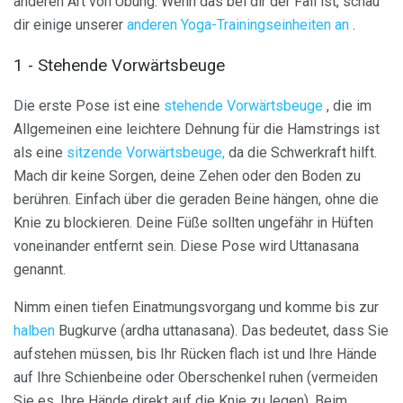
anderen Art von Übung. Wenn das bei dir der Fall ist, schau
dir einige unserer
anderen Yoga-Trainingseinheiten an
.
1 - Stehende Vorwärtsbeuge
Die erste Pose ist eine
stehende Vorwärtsbeuge
, die im
Allgemeinen eine leichtere Dehnung für die Hamstrings ist
als eine
sitzende Vorwärtsbeuge,
da die Schwerkraft hilft.
Mach dir keine Sorgen, deine Zehen oder den Boden zu
berühren. Einfach über die geraden Beine hängen, ohne die
Knie zu blockieren. Deine Füße sollten ungefähr in Hüften
voneinander entfernt sein. Diese Pose wird Uttanasana
genannt.
Nimm einen tiefen Einatmungsvorgang und komme bis zur
halben
Bugkurve (ardha uttanasana). Das bedeutet, dass Sie
aufstehen müssen, bis Ihr Rücken flach ist und Ihre Hände
auf Ihre Schienbeine oder Oberschenkel ruhen (vermeiden
Sie es, Ihre Hände direkt auf die Knie zu legen). Beim