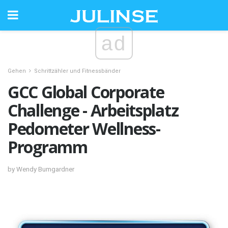
ad
Gehen
Schrittzähler und Fitnessbänder
GCC Global Corporate
Challenge - Arbeitsplatz
Pedometer Wellness-
Programm
by Wendy Bumgardner