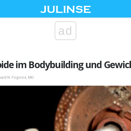
ad
oide im Bodybuilding und Gewi
hard N. Fogoros, MD