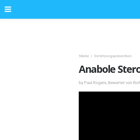
Stärke
Verletzungsprävention
Anabole Ster
by Paul Rogers; Bewertet von Ric