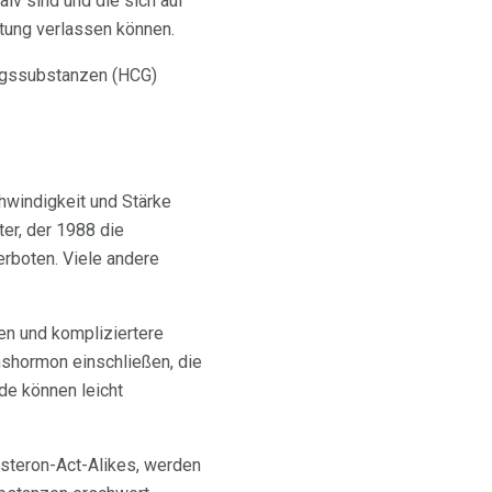
iv sind und die sich auf
tung verlassen können.
ngssubstanzen (HCG)
hwindigkeit und Stärke
er, der 1988 die
rboten. Viele andere
en und kompliziertere
shormon einschließen, die
de können leicht
steron-Act-Alikes, werden