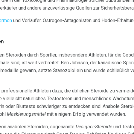
 die in der Toxikologie und Pharmakologie solcher Substanzen na
rkäufer und andere unzuverlässige Quellen zur Sicherheitsbera
ormon
und Vorläufer, Östrogen-Antagonisten und Hoden-Erhaltu
en
 Steroiden durch Sportler, insbesondere Athleten, für die Gesc
e sind, ist weit verbreitet. Ben Johnson, der kanadische Sprint
edaille gewann, setzte Stanozolol ein und wurde schließlich ve
 professionelle Athleten dazu, die üblichen Steroide zu vermeid
 vielleicht natürliches Testosteron und menschliches Wachstum
n oder Bluttests schwieriger zu entdecken sind. Anabole Steroi
ohl
Maskierungsmittel
mit einigem Erfolg verwendet wurden.
von anabolen Steroiden, sogenannte
Designer-Steroide
und Testo