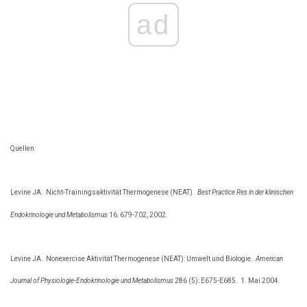
ad
Quellen:
Levine JA.
Nicht-Trainingsaktivität Thermogenese (NEAT).
Best Practice Res in der klinischen
Endokrinologie und Metabolismus
16: 679-702, 2002.
Levine JA.
Nonexercise Aktivität Thermogenese (NEAT): Umwelt und Biologie.
American
Journal of Physiologie-Endokrinologie und Metabolismus
286 (5): E675-E685.
1. Mai 2004.