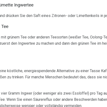
 Limette Ingwertee
d drücken Sie den Saft eines Zitronen- oder Limettenkeils in j
r Tee
ee mit grünem Tee oder anderen Teesorten (weißer Tee, Oolong-T
, zuerst den Ingwertee zu machen und dann den grünen Tee im he
ine köstliche, energiespendende Alternative zu einer Tasse Kaf
Maßen zu trinken. Für manche Menschen bedeutet das, dass sie ni
vier Gramm Ingwer (oder weniger als zwei Esslöffel) pro Tag aus
 Tee. Wenn Sie einen Säurereflux oder andere Beschwerden hab
icherweise weniger oder vollständig vermeiden.