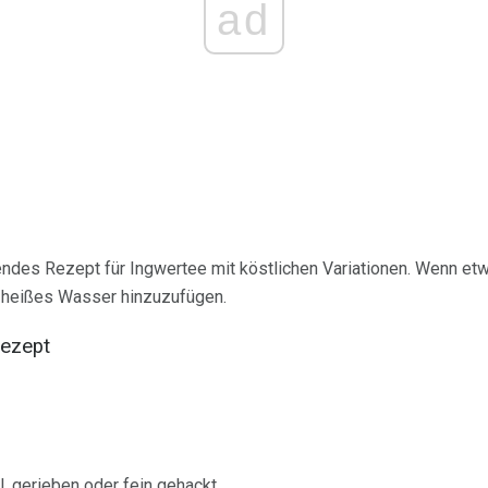
ad
gendes Rezept für Ingwertee mit köstlichen Variationen. Wenn etw
r heißes Wasser hinzuzufügen.
Rezept
, gerieben oder fein gehackt