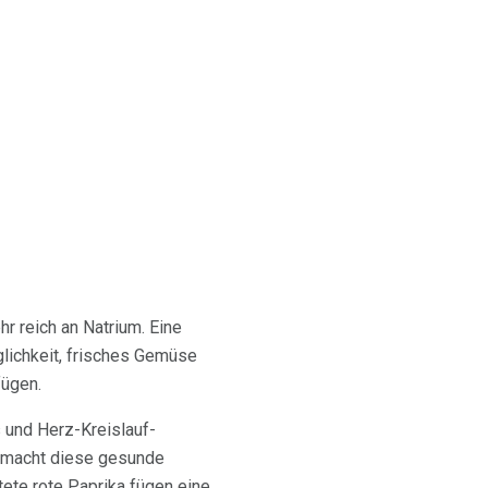
r reich an Natrium. Eine
lichkeit, frisches Gemüse
fügen.
s und Herz-Kreislauf-
 macht diese gesunde
te rote Paprika fügen eine