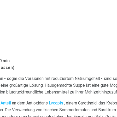
0 min
 Tassen)
 - sogar die Versionen mit reduziertem Natriumgehalt - sind seh
t eine großartige Lösung. Hausgemachte Suppe ist eine gute Mög
on blutdruckfreundliche Lebensmittel zu Ihrer Mahlzeit hinzuzu
n
Anteil
an dem Antioxidans
Lycopin
, einem Carotinoid, das Kreb
nn. Die Verwendung von frischen Sommertomaten und Basilikum
sonders geschmacksneutral ohne den Einsatz von Salz. Geröste