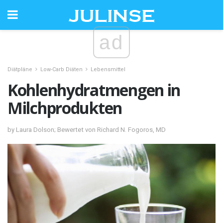
ad
Diätpläne
Low-Carb Diäten
Lebensmittel
Kohlenhydratmengen in
Milchprodukten
by Laura Dolson; Bewertet von Richard N. Fogoros, MD