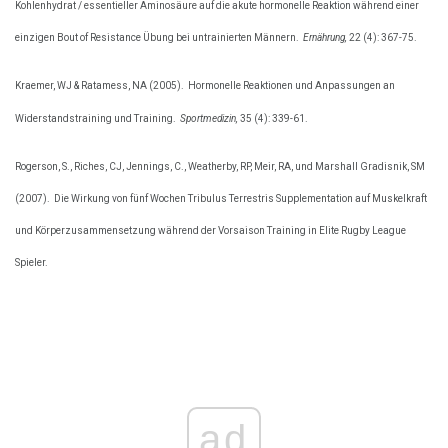
Kohlenhydrat / essentieller Aminosäure auf die akute hormonelle Reaktion während einer
einzigen Bout of Resistance Übung bei untrainierten Männern.
Ernährung,
22 (4): 367-75.
Kraemer, WJ & Ratamess, NA (2005).
Hormonelle Reaktionen und Anpassungen an
Widerstandstraining und Training.
Sportmedizin,
35 (4): 339-61.
Rogerson, S., Riches, CJ, Jennings, C., Weatherby, RP, Meir, RA, und Marshall Gradisnik, SM
(2007).
Die Wirkung von fünf Wochen Tribulus Terrestris Supplementation auf Muskelkraft
und Körperzusammensetzung während der Vorsaison Training in Elite Rugby League
Spieler.
ad