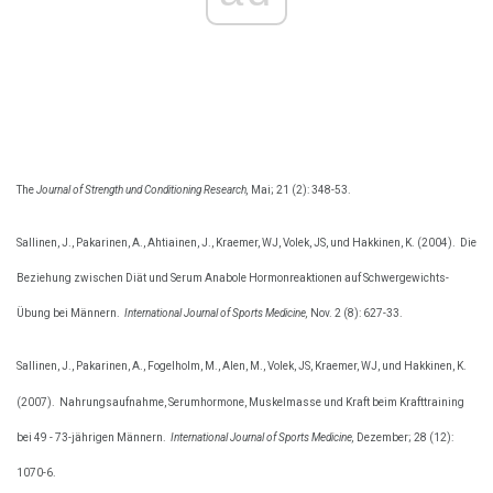
The
Journal of Strength und Conditioning Research,
Mai; 21 (2): 348-53.
Sallinen, J., Pakarinen, A., Ahtiainen, J., Kraemer, WJ, Volek, JS, und Hakkinen, K. (2004).
Die
Beziehung zwischen Diät und Serum Anabole Hormonreaktionen auf Schwergewichts-
Übung bei Männern.
International Journal of Sports Medicine,
Nov. 2 (8): 627-33.
Sallinen, J., Pakarinen, A., Fogelholm, M., Alen, M., Volek, JS, Kraemer, WJ, und Hakkinen, K.
(2007).
Nahrungsaufnahme, Serumhormone, Muskelmasse und Kraft beim Krafttraining
bei 49 - 73-jährigen Männern.
International Journal of Sports Medicine,
Dezember; 28 (12):
1070-6.