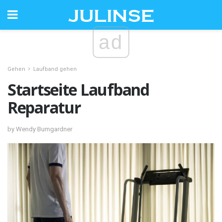
ad
Gehen
Laufband gehen
Startseite Laufband
Reparatur
by Wendy Bumgardner