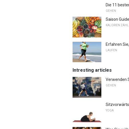
Die 11 best
GEHEN
Saison Guide
KALORIEN ZÄH
Erfahren Sie
LAUFEN
Intresting articles
Verwenden S
GEHEN
Sitzvorwärt
YOGA