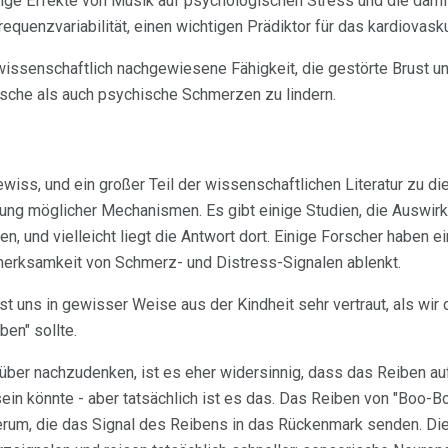
ige Effekte von Musik auf psychologischen Stress und die dam
quenzvariabilität, einen wichtigen Prädiktor für das kardiovasku
wissenschaftlich nachgewiesene Fähigkeit, die gestörte Brust u
sche als auch psychische Schmerzen zu lindern.
gewiss, und ein großer Teil der wissenschaftlichen Literatur zu 
ung möglicher Mechanismen. Es gibt einige Studien, die Auswirk
n, und vielleicht liegt die Antwort dort. Einige Forscher haben e
merksamkeit von Schmerz- und Distress-Signalen ablenkt.
st uns in gewisser Weise aus der Kindheit sehr vertraut, als wir
ben" sollte.
über nachzudenken, ist es eher widersinnig, dass das Reiben au
in könnte - aber tatsächlich ist es das. Das Reiben von "Boo-Bo
erum, die das Signal des Reibens in das Rückenmark senden. 