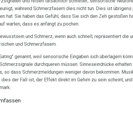
zsignalen und reisen tatsächlich schneller; sensorische Neurone
unigt, während Schmerzfasern dies nicht tun. Dies ist übrigens
ten hat: Sie haben das Gefühl, dass Sie sich den Zeh gestoßen
rauf warten, dass es anfängt zu pochen.
ewusstsein und Schmerz, wenn auch schnell, repräsentiert die u
rischen und Schmerzfasern.
ating" genannt, weil sensorische Eingaben sich überlagern kön
h Schmerzsignale durchqueren müssen. Sinneseindrücke erhalten
s, so dass Schmerzmeldungen weniger davon bekommen. Musik 
es der Fall ist, der Effekt direkt im Gehirn zu sein scheint, und 
mark.
umfassen