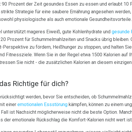
 90 Prozent der Zeit gesundes Essen zu essen und erlaubt 10 Pr
strikte Strategie für eine saubere Ernährung angesehen werden
 sowohl physiologische als auch emotionale Gesundheitsvorteile.
l unterstützt mageres Eiweiß, gute Kohlenhydrate und
gesunde 
20 Prozent für Schummelmahlzeiten und Snacks übrig bleiben. 
iät-Perspektive zu fördern, Heißhunger zu stoppen, und halten Si
d Fitnessziele. Wenn Sie in der Regel etwa 1500 Kalorien auf I
ressen Sie nicht - die zusätzlichen Kalorien an diesem einzige
das Richtige für dich?
erücksichtigt werden, bevor Sie entscheiden, ob Schummelmahlze
mit einer
emotionalen Essstörung
kämpfen, können zu einem ung
Fall ist Nachsicht möglicherweise nicht die beste Option. Manch
s der emotionale Rückschlag die Komfort-Kalorien nicht wert ist