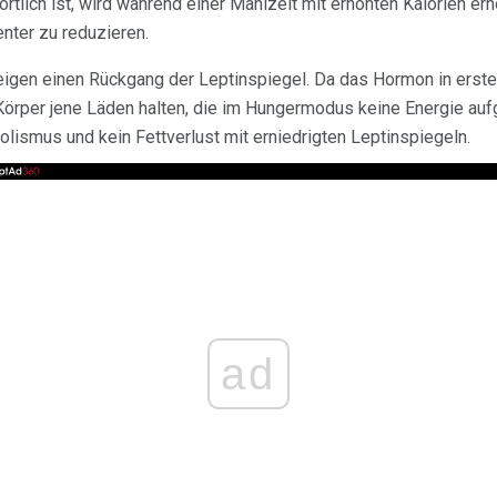
tlich ist, wird während einer Mahlzeit mit erhöhten Kalorien erh
enter zu reduzieren.
igen einen Rückgang der Leptinspiegel. Da das Hormon in erster
r Körper jene Läden halten, die im Hungermodus keine Energie au
olismus und kein Fettverlust mit erniedrigten Leptinspiegeln.
ad