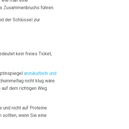
, wie man eine
des Zusammenbruchs führen.
nd der Schlüssel zur
eutet kein freies Ticket,
eptinspiegel
anzukurbeln und
hummeltag nicht klug wäre.
e auf dem richtigen Weg
nd nicht auf Proteine ​​
 sollten, wenn Sie eine