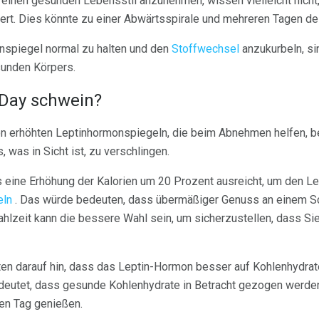
m einen gesunden Lebensstil anzunehmen, wissen vielleicht nicht
dert. Dies könnte zu einer Abwärtsspirale und mehreren Tagen 
inspiegel normal zu halten und den
Stoffwechsel
anzukurbeln, si
sunden Körpers.
 Day schwein?
n erhöhten Leptinhormonspiegeln, die beim Abnehmen helfen, bed
 was in Sicht ist, zu verschlingen.
s eine Erhöhung der Kalorien um 20 Prozent ausreicht, um den L
eln
. Das würde bedeuten, dass übermäßiger Genuss an einem Sc
ahlzeit kann die bessere Wahl sein, um sicherzustellen, dass Si
 darauf hin, dass das Leptin-Hormon besser auf Kohlenhydrate u
edeutet, dass gesunde Kohlenhydrate in Betracht gezogen werden
en Tag genießen.