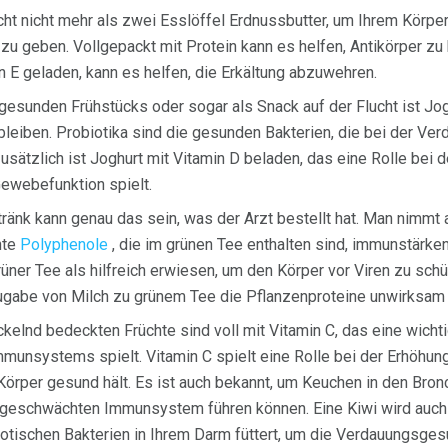
ht nicht mehr als zwei Esslöffel Erdnussbutter, um Ihrem Körpe
 geben. Vollgepackt mit Protein kann es helfen, Antikörper zu 
n E geladen, kann es helfen, die Erkältung abzuwehren.
 gesunden Frühstücks oder sogar als Snack auf der Flucht ist Jog
leiben. Probiotika sind die gesunden Bakterien, die bei der Ve
ätzlich ist Joghurt mit Vitamin D beladen, das eine Rolle bei d
ewebefunktion spielt.
änk kann genau das sein, was der Arzt bestellt hat. Man nimmt a
nte
Polyphenole
, die im grünen Tee enthalten sind, immunstärk
üner Tee als hilfreich erwiesen, um den Körper vor Viren zu schü
ugabe von Milch zu grünem Tee die Pflanzenproteine ​​unwirksam
ckelnd bedeckten Früchte sind voll mit Vitamin C, das eine wichti
mmunsystems spielt. Vitamin C spielt eine Rolle bei der Erhöhun
Körper gesund hält. Es ist auch bekannt, um Keuchen in den Bron
m geschwächten Immunsystem führen können. Eine Kiwi wird auch 
otischen Bakterien in Ihrem Darm füttert, um die Verdauungsgesu