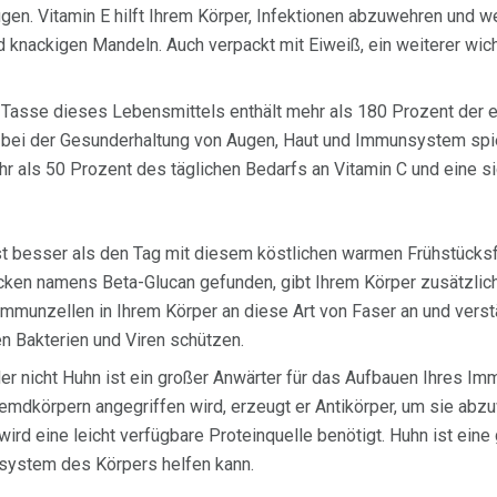
gen. Vitamin E hilft Ihrem Körper, Infektionen abzuwehren und
 knackigen Mandeln. Auch verpackt mit Eiweiß, ein weiterer wich
 Tasse dieses Lebensmittels enthält mehr als 180 Prozent der
le bei der Gesunderhaltung von Augen, Haut und Immunsystem spie
r als 50 Prozent des täglichen Bedarfs an Vitamin C und eine s
ist besser als den Tag mit diesem köstlichen warmen Frühstücksf
ocken namens Beta-Glucan gefunden, gibt Ihrem Körper zusätzlic
Immunzellen in Ihrem Körper an diese Art von Faser an und vers
n Bakterien und Viren schützen.
er nicht Huhn ist ein großer Anwärter für das Aufbauen Ihres 
remdkörpern angegriffen wird, erzeugt er Antikörper, um sie ab
 wird eine leicht verfügbare Proteinquelle benötigt. Huhn ist ei
system des Körpers helfen kann.