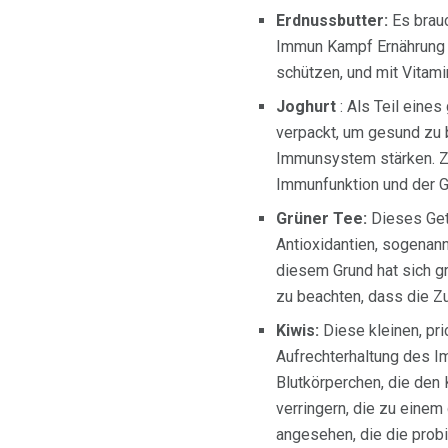
Erdnussbutter:
Es brauc
Immun Kampf Ernährung zu
schützen, und mit Vitami
Joghurt
: Als Teil eines
verpackt, um gesund zu b
Immunsystem stärken. Zus
Immunfunktion und der G
Grüner Tee:
Dieses Getr
Antioxidantien, sogenan
diesem Grund hat sich gr
zu beachten, dass die Z
Kiwis:
Diese kleinen, pri
Aufrechterhaltung des I
Blutkörperchen, die den 
verringern, die zu eine
angesehen, die die probi