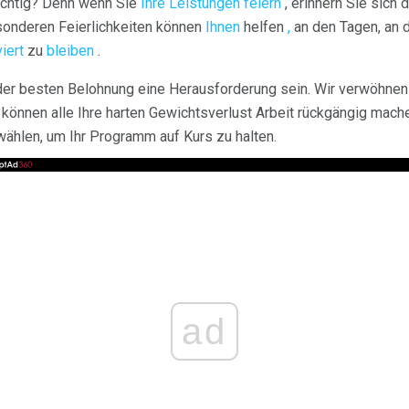
chtig? Denn wenn Sie
Ihre Leistungen feiern
, erinnern Sie sich 
sonderen Feierlichkeiten können
Ihnen
helfen
,
an den Tagen, an d
viert
zu
bleiben
.
 der besten Belohnung eine Herausforderung sein. Wir verwöhnen
 können alle Ihre harten Gewichtsverlust Arbeit rückgängig mache
hlen, um Ihr Programm auf Kurs zu halten.
ad