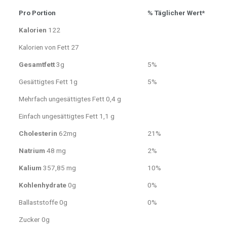
Pro Portion
% Täglicher Wert*
Kalorien
122
Kalorien von Fett 27
Gesamtfett
3g
5%
Gesättigtes Fett 1g
5%
Mehrfach ungesättigtes Fett 0,4 g
Einfach ungesättigtes Fett 1,1 g
Cholesterin
62mg
21%
Natrium
48 mg
2%
Kalium
357,85 mg
10%
Kohlenhydrate
0g
0%
Ballaststoffe 0g
0%
Zucker 0g