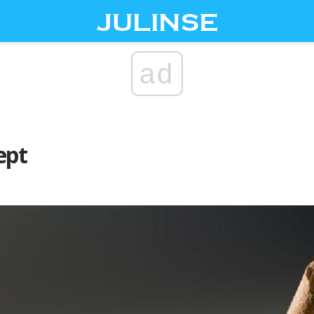
ad
ept