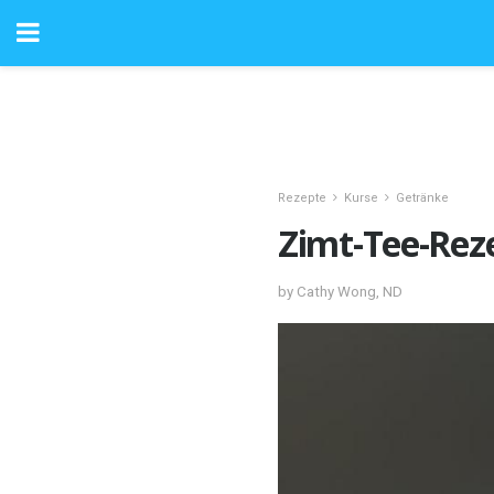
Rezepte
Kurse
Getränke
Zimt-Tee-Rez
by Cathy Wong, ND