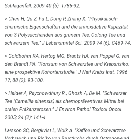
Schlaganfall.
2009 40 (5): 1786-92.
> Chen H, Qu Z, Fu L, Dong P, Zhang X. "Physikalisch-
chemische Eigenschaften und die antioxidative Kapazität
von 3 Polysacchariden aus grünem Tee, Oolong-Tee und
schwarzem Tee."
J Lebensmittel Sci.
2009 74 (6): C469-74.
> Goldbohm RA, Hertog MG, Brants HA, van Poppel G, van
den Brandt PA.
"Konsum von Schwarztee und Krebsrisiko:
eine prospektive Kohortenstudie."
J Natl Krebs Inst.
1996
17; 88 (2): 93-100.
> Halder A, Raychowdhury R., Ghosh A, De M. "Schwarzer
Tee (Camellia sinensis) als chemopräventives Mittel bei
oralen Präkanzerosen."
J Environ Pathol Toxicol Oncol.
2005; 24 (2): 141-4.
Larsson SC, Bergkvist L, Wolk A. "Kaffee und Schwarztee
Verbrauch und Risiko von Brustkrebs durch Östrogen-und