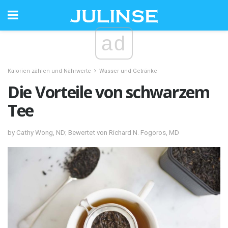
ad
Kalorien zählen und Nährwerte
Wasser und Getränke
Die Vorteile von schwarzem
Tee
by Cathy Wong, ND; Bewertet von Richard N. Fogoros, MD