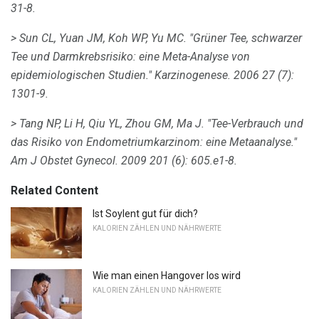
31-8.
> Sun CL, Yuan JM, Koh WP, Yu MC.
"Grüner Tee, schwarzer
Tee und Darmkrebsrisiko: eine Meta-Analyse von
epidemiologischen Studien."
Karzinogenese.
2006 27 (7):
1301-9.
> Tang NP, Li H, Qiu YL, Zhou GM, Ma J. "Tee-Verbrauch und
das Risiko von Endometriumkarzinom: eine Metaanalyse."
Am J Obstet Gynecol.
2009 201 (6): 605.e1-8.
Related Content
Ist Soylent gut für dich?
KALORIEN ZÄHLEN UND NÄHRWERTE
Wie man einen Hangover los wird
KALORIEN ZÄHLEN UND NÄHRWERTE