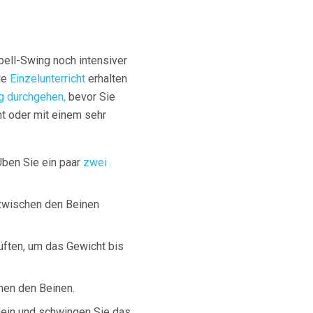
ebell-Swing noch intensiver
Sie
Einzelunterricht
erhalten
ng durchgehen,
bevor Sie
ht oder mit einem sehr
Üben Sie ein paar
zwei
 zwischen den Beinen
üften, um das Gewicht bis
hen den Beinen.
nein und schwingen Sie das