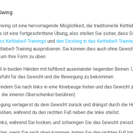
 Swing
Swing ist eine hervorragende Möglichkeit, die traditionelle Kettl
s ist eine fortgeschrittene Übung, also stellen Sie sicher, dass 
s Kettlebell-Trainings
und
den Einstieg in das Kettlebell-Traini
tlebell-Training ausprobieren. Sie können dies auch ohne Gewic
 um Ihre Form zu üben.
ll in beiden Händen mit hüftbreit auseinander liegenden Beinen. 
Gefühl für das Gewicht und die Bewegung zu bekommen.
 indem Sie nach links in eine Kniebeuge treten und das Gewicht
 die inneren Oberschenkel berühren).
egung verlagerst du dein Gewicht zurück und drängst durch die H
öhen, während du den rechten Fuß neben die linke stellst.
inks, während Sie hocken, und schwingen Sie das Gewicht zwisc
ften, wenn Sie nach oben kommen, treten Sie den rechten Fuß hi