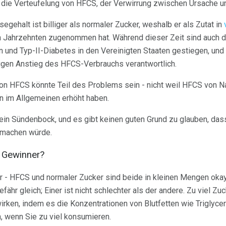
die Verteufelung von HFCS, der Verwirrung zwischen Ursache un
gehalt ist billiger als normaler Zucker, weshalb er als Zutat in
n Jahrzehnten zugenommen hat. Während dieser Zeit sind auch die
 und Typ-II-Diabetes in den Vereinigten Staaten gestiegen, un
igen Anstieg des HFCS-Verbrauchs verantwortlich.
on HFCS könnte Teil des Problems sein - nicht weil HFCS von Na
en im Allgemeinen erhöht haben.
 ein Sündenbock, und es gibt keinen guten Grund zu glauben, das
d machen würde.
r Gewinner?
r - HFCS und normaler Zucker sind beide in kleinen Mengen oka
efähr gleich; Einer ist nicht schlechter als der andere. Zu viel Z
irken, indem es die Konzentrationen von Blutfetten wie Triglycer
 wenn Sie zu viel konsumieren.