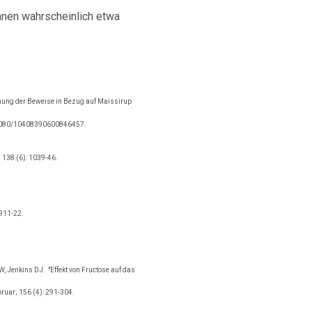
önnen wahrscheinlich etwa
chung der Beweise in Bezug auf Maissirup
.1080/10408390600846457.
 138 (6): 1039-46.
 911-22.
CW, Jenkins DJ.
"Effekt von Fructose auf das
ruar; 156 (4): 291-304.