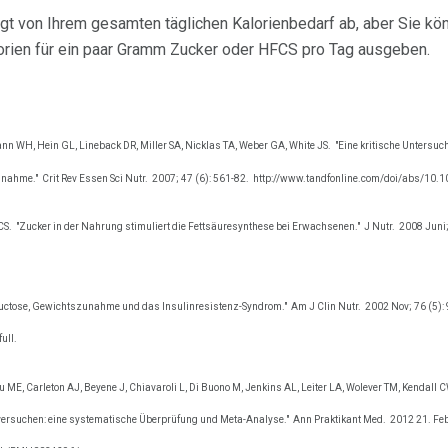
ängt von Ihrem gesamten täglichen Kalorienbedarf ab, aber Sie k
lorien für ein paar Gramm Zucker oder HFCS pro Tag ausgeben.
nn WH, Hein GL, Lineback DR, Miller SA, Nicklas TA, Weber GA, White JS.
"Eine kritische Untersu
unahme."
Crit Rev Essen Sci Nutr.
2007; 47 (6): 561-82.
http://www.tandfonline.com/doi/abs/10
CS.
"Zucker in der Nahrung stimuliert die Fettsäuresynthese bei Erwachsenen."
J Nutr.
2008 Juni;
uctose, Gewichtszunahme und das Insulinresistenz-Syndrom."
Am J Clin Nutr.
2002 Nov; 76 (5):
ull.
u ME, Carleton AJ, Beyene J, Chiavaroli L, Di Buono M, Jenkins AL, Leiter LA, Wolever TM, Kendall 
sversuchen: eine systematische Überprüfung und Meta-Analyse."
Ann Praktikant Med.
2012 21. Feb