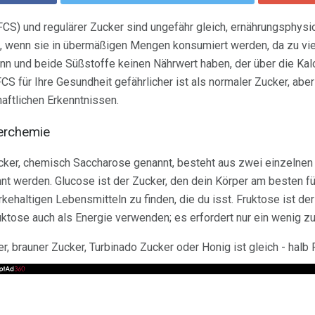
S) und regulärer Zucker sind ungefähr gleich, ernährungsphysio
t, wenn sie in übermäßigen Mengen konsumiert werden, da zu vie
n und beide Süßstoffe keinen Nährwert haben, der über die Kal
 für Ihre Gesundheit gefährlicher ist als normaler Zucker, ab
aftlichen Erkenntnissen.
kerchemie
cker, chemisch Saccharose genannt, besteht aus zwei einzelnen 
t werden. Glucose ist der Zucker, den dein Körper am besten für
rkehaltigen Lebensmitteln zu finden, die du isst. Fruktose ist de
uktose auch als Energie verwenden; es erfordert nur ein wenig zu
r, brauner Zucker, Turbinado Zucker oder Honig ist gleich - halb