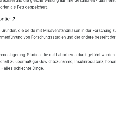
wechsel und die gleiche Wirkung auf Ihre Gesundheit - das heißt
orien als Fett gespeichert.
ntiert?
n Gründen, die beide mit Missverständnissen in der Forschung zu
mmenführung von Forschungsstudien und der andere besteht dari
menlagerung. Studien, die mit Labortieren durchgeführt wurden,
halt zu übermäßiger Gewichtszunahme, Insulinresistenz, hohem
 - alles schlechte Dinge.