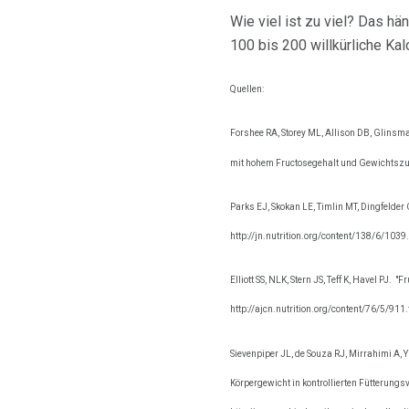
Wie viel ist zu viel? Das h
100 bis 200 willkürliche Ka
Quellen:
Forshee RA, Storey ML, Allison DB, Glinsma
mit hohem Fructosegehalt und Gewichtsz
Parks EJ, Skokan LE, Timlin MT, Dingfelder 
http://jn.nutrition.org/content/138/6/1039.
Elliott SS, NLK, Stern JS, Teff K, Havel PJ.
"Fr
http://ajcn.nutrition.org/content/76/5/911.f
Sievenpiper JL, de Souza RJ, Mirrahimi A, Y
Körpergewicht in kontrollierten Fütterung