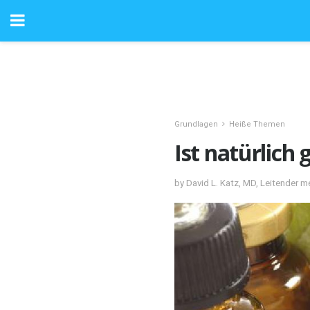
Grundlagen
Heiße Themen
Ist natürlich
by David L. Katz, MD, Leitender me