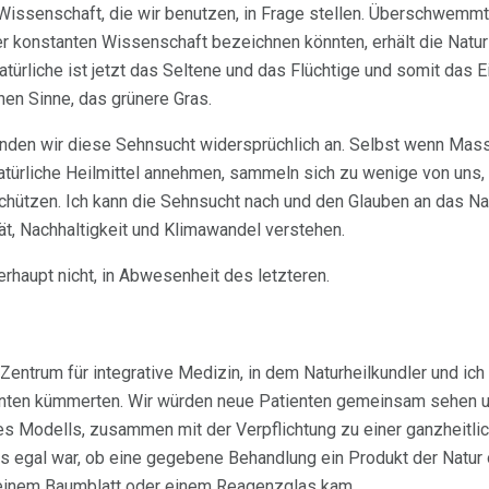
 Wissenschaft, die wir benutzen, in Frage stellen. Überschwemm
er konstanten Wissenschaft bezeichnen könnten, erhält die Natu
türliche ist jetzt das Seltene und das Flüchtige und somit das Ei
hen Sinne, das grünere Gras.
nden wir diese Sehnsucht widersprüchlich an. Selbst wenn Mas
türliche Heilmittel annehmen, sammeln sich zu wenige von uns, 
hützen. Ich kann die Sehnsucht nach und den Glauben an das Nat
ät, Nachhaltigkeit und Klimawandel verstehen.
erhaupt nicht, in Abwesenheit des letzteren.
n Zentrum für integrative Medizin, in dem Naturheilkundler und ich
nten kümmerten. Wir würden neue Patienten gemeinsam sehen un
ses Modells, zusammen mit der Verpflichtung zu einer ganzheitlic
s egal war, ob eine gegebene Behandlung ein Produkt der Natur
 einem Baumblatt oder einem Reagenzglas kam.