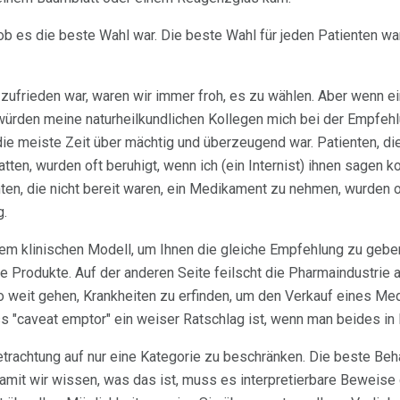
 ob es die beste Wahl war. Die beste Wahl für jeden Patienten wa
 zufrieden war, waren wir immer froh, es zu wählen. Aber wenn e
 würden meine naturheilkundlichen Kollegen mich bei der Empfehl
ie meiste Zeit über mächtig und überzeugend war. Patienten, die
atten, wurden oft beruhigt, wenn ich (ein Internist) ihnen sagen 
nten, die nicht bereit waren, ein Medikament zu nehmen, wurden o
g.
sem klinischen Modell, um Ihnen die gleiche Empfehlung zu geben
e Produkte. Auf der anderen Seite feilscht die Pharmaindustrie 
 weit gehen, Krankheiten zu erfinden, um den Verkauf eines Med
ss "caveat emptor" ein weiser Ratschlag ist, wenn man beides in 
Betrachtung auf nur eine Kategorie zu beschränken. Die beste Be
Damit wir wissen, was das ist, muss es interpretierbare Beweise 