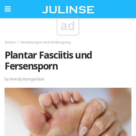
ad
Gehen
Verletzungen und Vorbeugung
Plantar Fasciitis und
Fersensporn
by Wendy Bumgardner