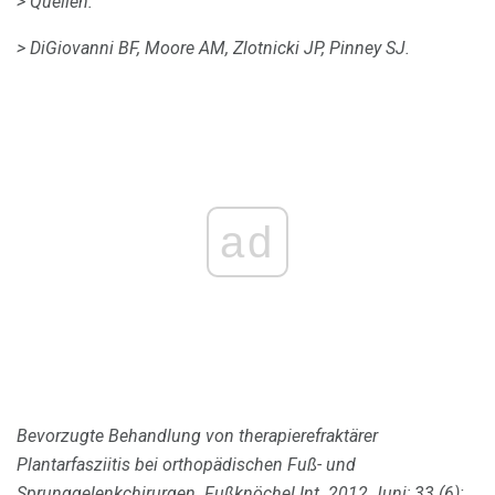
> Quellen:
> DiGiovanni BF, Moore AM, Zlotnicki JP, Pinney SJ.
ad
Bevorzugte Behandlung von therapierefraktärer
Plantarfasziitis bei orthopädischen Fuß- und
Sprunggelenkchirurgen.
Fußknöchel Int.
2012 Juni; 33 (6):