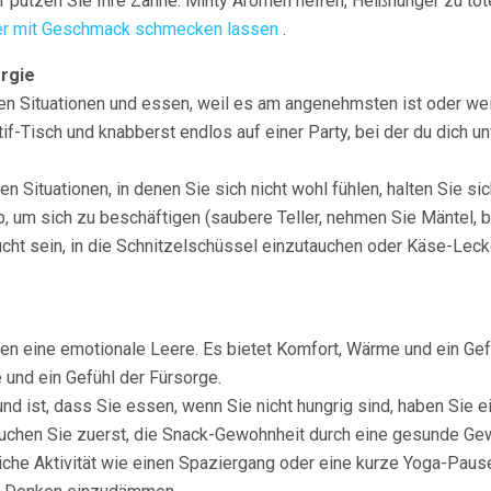
putzen Sie Ihre Zähne. Minty Aromen helfen, Heißhunger zu töte
r mit Geschmack schmecken lassen
.
rgie
en Situationen und essen, weil es am angenehmsten ist oder weil
if-Tisch und knabberst endlos auf einer Party, bei der du dich u
en Situationen, in denen Sie sich nicht wohl fühlen, halten Sie si
 um sich zu beschäftigen (saubere Teller, nehmen Sie Mäntel, b
cht sein, in die Schnitzelschüssel einzutauchen oder Käse-Leck
hen eine emotionale Leere. Es bietet Komfort, Wärme und ein Gefü
 und ein Gefühl der Fürsorge.
d ist, dass Sie essen, wenn Sie nicht hungrig sind, haben Sie ei
uchen Sie zuerst, die Snack-Gewohnheit durch eine gesunde Gew
che Aktivität wie einen Spaziergang oder eine kurze Yoga-Pause