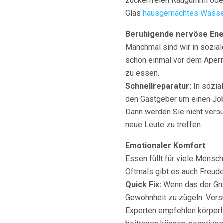
zuckerfreien Kaugummi oder 
Glas
hausgemachtes Wasse
Beruhigende nervöse Ene
Manchmal sind wir in sozial
schon einmal vor dem Aperit
zu essen.
Schnellreparatur:
In sozial
den Gastgeber um einen Job,
Dann werden Sie nicht versu
neue Leute zu treffen.
Emotionaler Komfort
Essen füllt für viele Mensc
Oftmals gibt es auch Freude
Quick Fix:
Wenn das der Grun
Gewohnheit zu zügeln. Vers
Experten empfehlen körperli