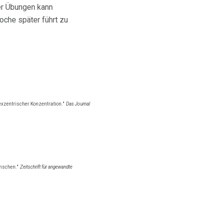
er Übungen kann
oche später führt zu
xzentrischer Konzentration."
Das Journal
nschen."
Zeitschrift für angewandte