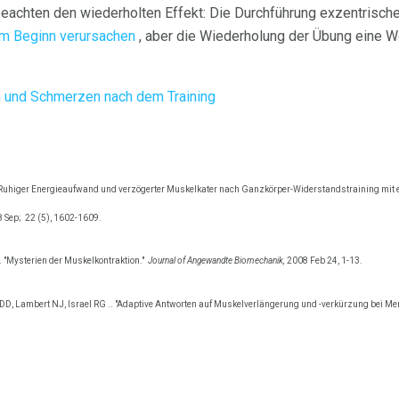
beachten den wiederholten Effekt: Die Durchführung exzentrisch
m Beginn verursachen
, aber die Wiederholung der Übung eine W
und Schmerzen nach dem Training
Ruhiger Energieaufwand und verzögerter Muskelkater nach Ganzkörper-Widerstandstraining mit e
 Sep;
22 (5), 1602-1609.
 "Mysterien der Muskelkontraktion."
Journal of Angewandte Biomechanik,
2008 Feb 24, 1-13.
r DD, Lambert NJ, Israel RG .. "Adaptive Antworten auf Muskelverlängerung und -verkürzung bei Me