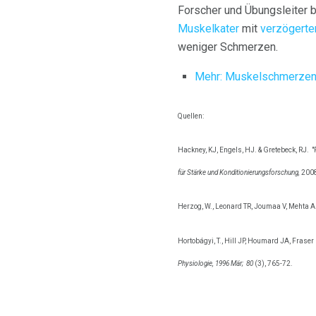
Forscher und Übungsleiter 
Muskelkater
mit
verzögerte
weniger Schmerzen.
Mehr: Muskelschmerzen 
Quellen:
Hackney, KJ, Engels, HJ. & Gretebeck, RJ.
"
für Stärke und Konditionierungsforschung,
2008
Herzog, W., Leonard TR, Joumaa V, Mehta A.
Hortobágyi, T., Hill JP, Houmard JA, Frase
Physiologie,
1996 Mär;
80
(3), 765-72.