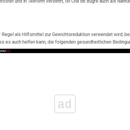
röstet und in Teeform verzehrt, ist Cha de Bugre auch als Nahr
 Regel als Hilfsmittel zur Gewichtsreduktion verwendet wird, b
ass es auch helfen kann, die folgenden gesundheitlichen Beding
ad