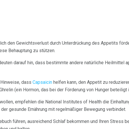
ch den Gewichtsverlust durch Unterdrückung des Appetits förder
ese Behauptung zu stützen.
euten darauf hin, dass bestimmte andere natürliche Heilmittel 
e Hinweise, dass
Capsaicin
helfen kann, den Appetit zu reduziere
hrelin (ein Hormon, das bei der Förderung von Hunger beteiligt i
ollen, empfehlen die National Institutes of Health die Einhaltun
der gesunde Ernährung mit regelmäßiger Bewegung verbindet.
ebuch führen, ausreichend Schlaf bekommen und Ihren Stress be
hen und halten.