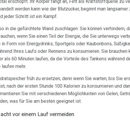
otal erschöpft. Ihr Körper fängt an, Fett als Kraftstoffquelle zu 
wandelt werden kann wie der Blutzucker, beginnt man langsamer
d jeder Schritt ist ein Kampf.
o in die gefürchtete Wand zuschlagen. Sie können verhindern, 
rauchen, wenn Sie einen Teil der Energie, die Sie unterwegs verb
e in Form von Energydrinks, Sportgels oder Kaubonbons, Süßigke
rend Ihres Laufs oder Rennens zu konsumieren. Sie brauchen k
 als 60 Minuten laufen, da die Vorteile des Tankens während des
e laufen mehr.
ydratspeicher früh zu ersetzen, denn wenn Sie warten, bis Sie ers
ist, nach der ersten Stunde 100 Kalorien zu konsumieren und da
imentieren Sie mit verschiedenen Möglichkeiten von Gelen, Getr
den, was für Sie am besten geeignet ist.
 Nacht vor einem Lauf vermeiden