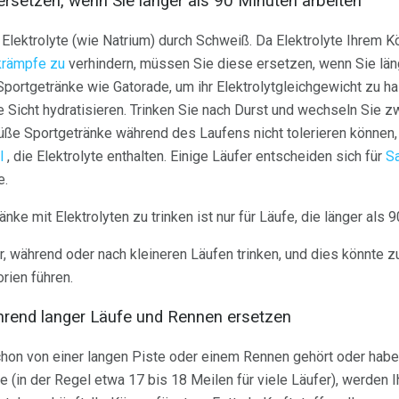
ersetzen, wenn Sie länger als 90 Minuten arbeiten
 Elektrolyte (wie Natrium) durch Schweiß. Da Elektrolyte Ihrem K
rämpfe zu
verhindern, müssen Sie diese ersetzen, wenn Sie läng
Sportgetränke wie Gatorade, um ihr Elektrolytgleichgewicht zu ha
e Sicht hydratisieren. Trinken Sie nach Durst und wechseln Sie 
ße Sportgetränke während des Laufens nicht tolerieren können, 
l
, die Elektrolyte enthalten. Einige Läufer entscheiden sich für
S
e.
nke mit Elektrolyten zu trinken ist nur für Läufe, die länger als 
, während oder nach kleineren Läufen trinken, und dies könnte z
rien führen.
rend langer Läufe und Rennen ersetzen
hon von einer langen Piste oder einem Rennen gehört oder haben 
 (in der Regel etwa 17 bis 18 Meilen für viele Läufer), werden 