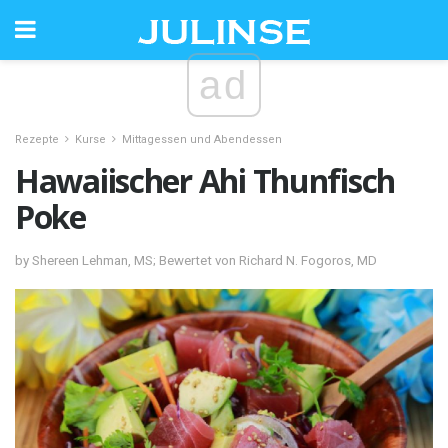
ad
Rezepte
Kurse
Mittagessen und Abendessen
Hawaiischer Ahi Thunfisch
Poke
by Shereen Lehman, MS; Bewertet von Richard N. Fogoros, MD