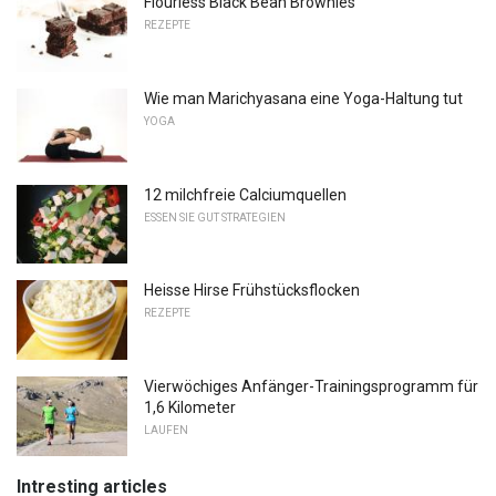
Flourless Black Bean Brownies
REZEPTE
Wie man Marichyasana eine Yoga-Haltung tut
YOGA
12 milchfreie Calciumquellen
ESSEN SIE GUT STRATEGIEN
Heisse Hirse Frühstücksflocken
REZEPTE
Vierwöchiges Anfänger-Trainingsprogramm für
1,6 Kilometer
LAUFEN
Intresting articles