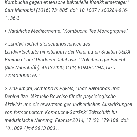
Kombucha gegen enterische bakterielle Krankheitserreger."
Curr Microbiol (2016) 73: 885. doi: 10.1007 / s00284-016-
1136-3.
> Natürliche Medikamente.
"Kombucha Tee Monographie."
> Landwirtschaftsforschungsservice des
Landwirtschaftsministeriums der Vereinigten Staaten USDA
Branded Food Products Database.
"
Vollständiger Bericht
(Alle Nährstoffe): 45137020, GT'S, KOMBUCHA, UPC:
722430000169."
> Vīna Ilmāra, Semjonovs Pāvels, Linde Raimonds und
Deniņa Ilze.
"Aktuelle Beweise für die physiologische
Aktivität und die erwarteten gesundheitlichen Auswirkungen
von fermentiertem Kombucha-Getränk"
Zeitschrift für
medizinische Nahrung.
Februar 2014, 17 (2): 179-188.
doi:
10.1089 / jmf.2013.0031.