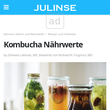
ad
Kalorien zählen und Nährwerte
Wasser und Getränke
Kombucha Nährwerte
by Shereen Lehman, MS; Bewertet von Richard N. Fogoros, MD