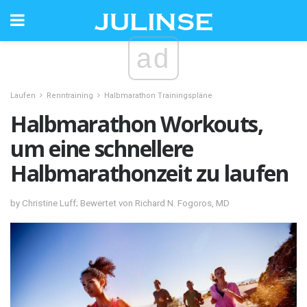
ad
Laufen
Renntraining
Halbmarathon Trainingspläne
Halbmarathon Workouts,
um eine schnellere
Halbmarathonzeit zu laufen
by Christine Luff; Bewertet von Richard N. Fogoros, MD