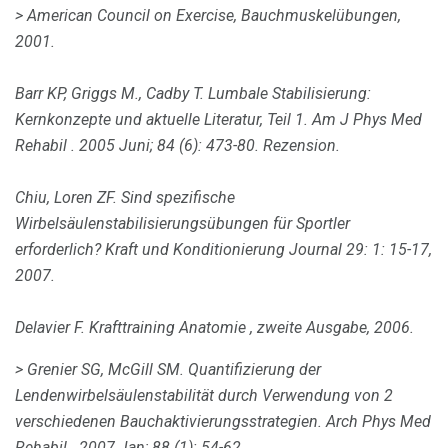
> American Council on Exercise, Bauchmuskelübungen,
2001.
Barr KP, Griggs M., Cadby T. Lumbale Stabilisierung:
Kernkonzepte und aktuelle Literatur, Teil 1.
Am J Phys Med
Rehabil
.
2005 Juni; 84 (6): 473-80.
Rezension.
Chiu, Loren ZF.
Sind spezifische
Wirbelsäulenstabilisierungsübungen für Sportler
erforderlich?
Kraft und Konditionierung Journal
29: 1: 15-17,
2007.
Delavier F.
Krafttraining Anatomie
, zweite Ausgabe, 2006.
> Grenier SG, McGill SM.
Quantifizierung der
Lendenwirbelsäulenstabilität durch Verwendung von 2
verschiedenen Bauchaktivierungsstrategien.
Arch Phys Med
Rehabil
.
2007 Jan; 88 (1): 54-62.