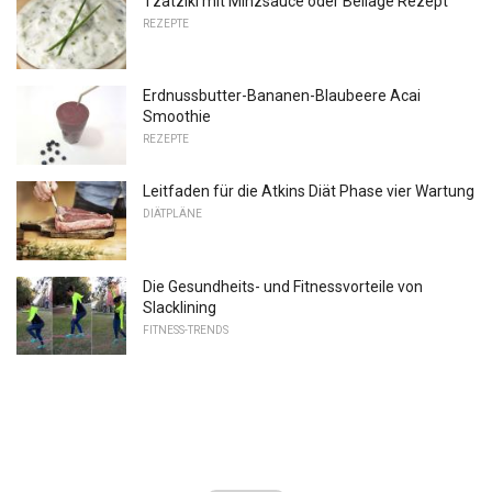
Tzatziki mit Minzsauce oder Beilage Rezept
REZEPTE
Erdnussbutter-Bananen-Blaubeere Acai
Smoothie
REZEPTE
Leitfaden für die Atkins Diät Phase vier Wartung
DIÄTPLÄNE
Die Gesundheits- und Fitnessvorteile von
Slacklining
FITNESS-TRENDS