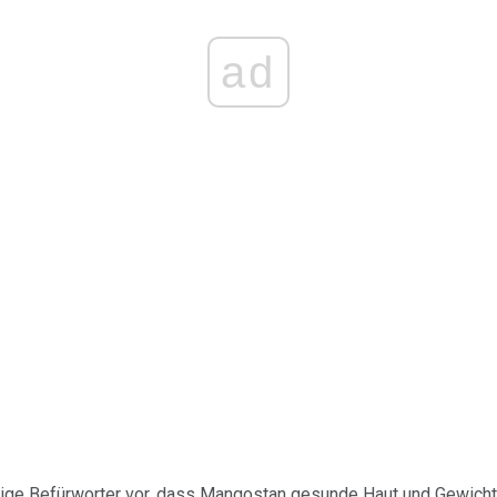
ad
nige Befürworter vor, dass Mangostan gesunde Haut und Gewichts