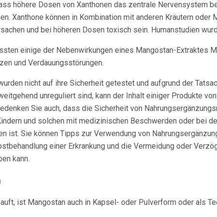
 dass höhere Dosen von Xanthonen das zentrale Nervensystem bei
en. Xanthone können in Kombination mit anderen Kräutern oder
sachen und bei höheren Dosen toxisch sein. Humanstudien wurde
fassten einige der Nebenwirkungen eines Mangostan-Extraktes Mü
rzen und Verdauungsstörungen.
rden nicht auf ihre Sicherheit getestet und aufgrund der Tatsa
eitgehend unreguliert sind, kann der Inhalt einiger Produkte v
Bedenken Sie auch, dass die Sicherheit von Nahrungsergänzungs
, Kindern und solchen mit medizinischen Beschwerden oder bei d
en ist. Sie können Tipps zur Verwendung von Nahrungsergänzu
bstbehandlung einer Erkrankung und die Vermeidung oder Verzö
en kann.
n
kauft, ist Mangostan auch in Kapsel- oder Pulverform oder als Tee