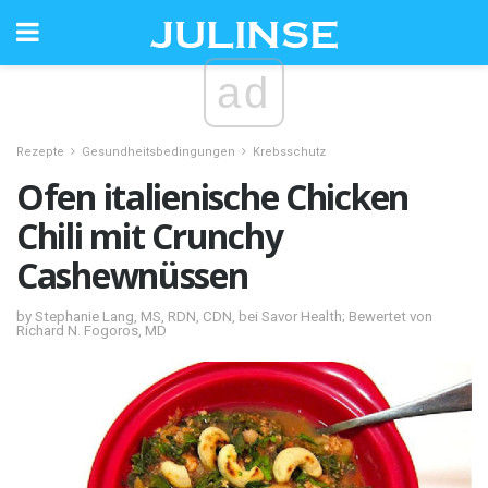
ad
Rezepte
Gesundheitsbedingungen
Krebsschutz
Ofen italienische Chicken
Chili mit Crunchy
Cashewnüssen
by Stephanie Lang, MS, RDN, CDN, bei Savor Health; Bewertet von
Richard N. Fogoros, MD