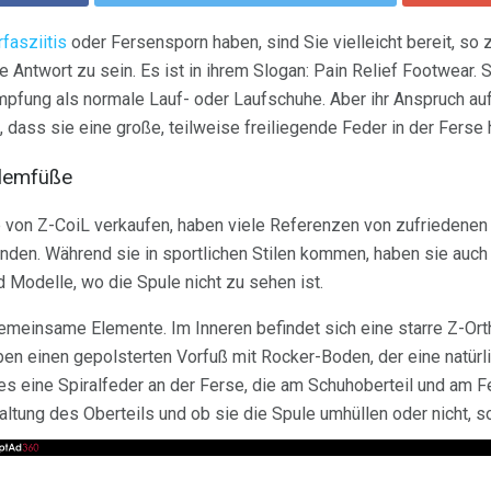
rfasziitis
oder Fersensporn haben, sind Sie vielleicht bereit, so 
 Antwort zu sein. Es ist in ihrem Slogan: Pain Relief Footwear. S
fung als normale Lauf- oder Laufschuhe. Aber ihr Anspruch au
t, dass sie eine große, teilweise freiliegende Feder in der Ferse
blemfüße
 von Z-CoiL verkaufen, haben viele Referenzen von zufriedenen
unden. Während sie in sportlichen Stilen kommen, haben sie auc
d Modelle, wo die Spule nicht zu sehen ist.
meinsame Elemente. Im Inneren befindet sich eine starre Z-Orth
ben einen gepolsterten Vorfuß mit Rocker-Boden, der eine natür
es eine Spiralfeder an der Ferse, die am Schuhoberteil und am Fe
altung des Oberteils und ob sie die Spule umhüllen oder nicht, so 