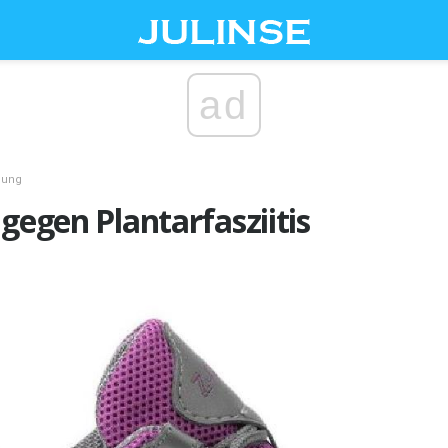
ad
gung
 gegen Plantarfasziitis