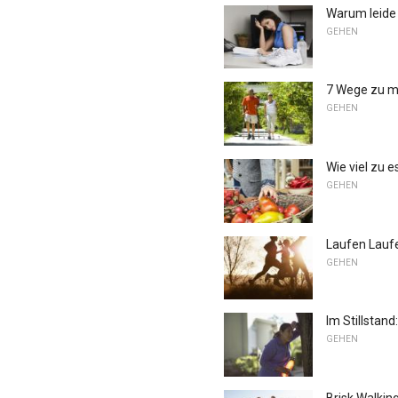
Warum leide 
GEHEN
7 Wege zu m
GEHEN
Wie viel zu 
GEHEN
Laufen Laufe
GEHEN
Im Stillstan
GEHEN
Brisk Walkin