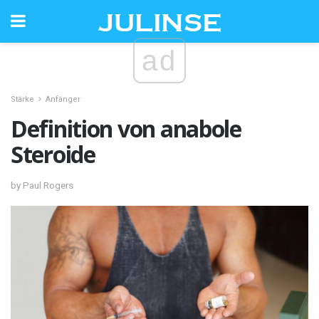
ad
Stärke
Anfänger
Definition von anabole
Steroide
by Paul Rogers