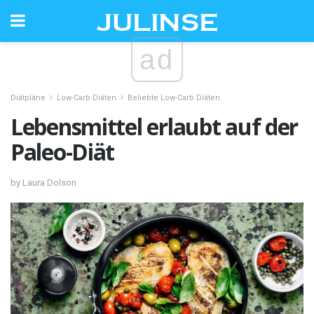
ad
Diätpläne
Low-Carb Diäten
Beliebte Low-Carb Diäten
Lebensmittel erlaubt auf der
Paleo-Diät
by Laura Dolson