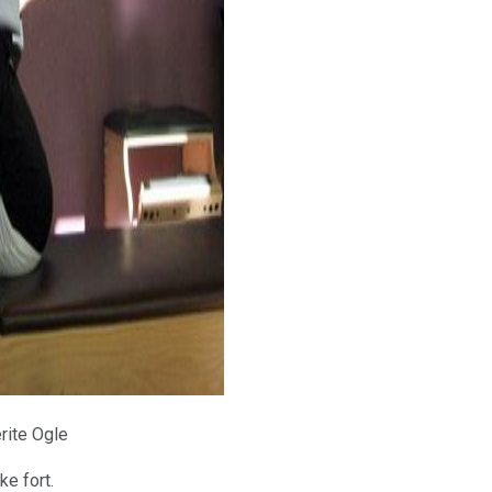
ad
rite Ogle
e fort.