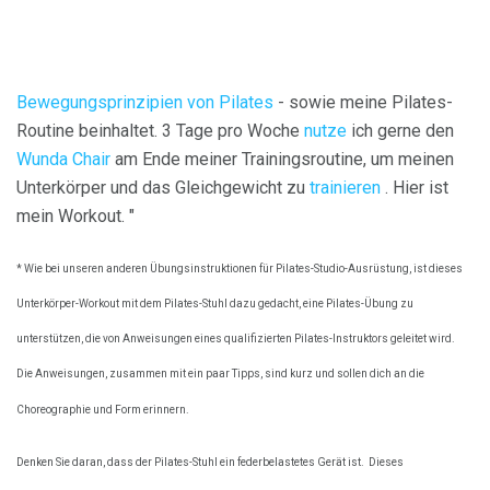
Bewegungsprinzipien von Pilates
- sowie meine Pilates-
Routine beinhaltet. 3 Tage pro Woche
nutze
ich gerne den
Wunda Chair
am Ende meiner Trainingsroutine, um meinen
Unterkörper und das Gleichgewicht zu
trainieren
. Hier ist
mein Workout. "
* Wie bei unseren anderen Übungsinstruktionen für Pilates-Studio-Ausrüstung, ist dieses
Unterkörper-Workout mit dem Pilates-Stuhl dazu gedacht, eine Pilates-Übung zu
unterstützen, die von Anweisungen eines qualifizierten Pilates-Instruktors geleitet wird.
Die Anweisungen, zusammen mit ein paar Tipps, sind kurz und sollen dich an die
Choreographie und Form erinnern.
Denken Sie daran, dass der Pilates-Stuhl ein federbelastetes Gerät ist.
Dieses