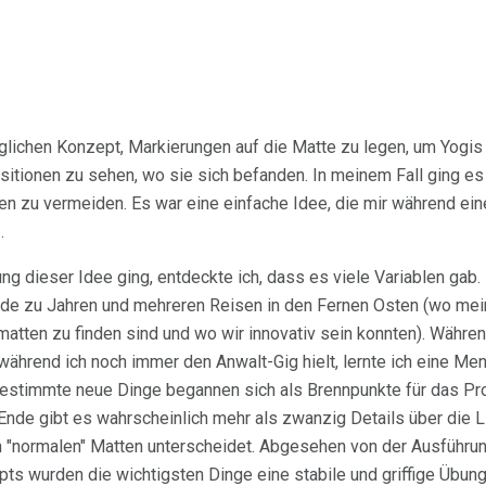
lichen Konzept, Markierungen auf die Matte zu legen, um Yogis (
sitionen zu sehen, wo sie sich befanden. In meinem Fall ging es
en zu vermeiden. Es war eine einfache Idee, die mir während ei
.
g dieser Idee ging, entdeckte ich, dass es viele Variablen gab.
e zu Jahren und mehreren Reisen in den Fernen Osten (wo mei
matten zu finden sind und wo wir innovativ sein konnten). Währe
während ich noch immer den Anwalt-Gig hielt, lernte ich eine Men
stimmte neue Dinge begannen sich als Brennpunkte für das Pr
Ende gibt es wahrscheinlich mehr als zwanzig Details über die Li
on "normalen" Matten unterscheidet. Abgesehen von der Ausführu
ts wurden die wichtigsten Dinge eine stabile und griffige Übun