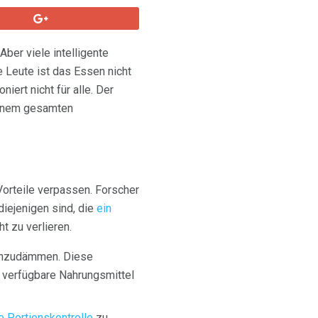
ber viele intelligente
 Leute ist das Essen nicht
iert nicht für alle. Der
deinem gesamten
Vorteile verpassen. Forscher
diejenigen sind, die
ein
t zu verlieren.
einzudämmen. Diese
verfügbare Nahrungsmittel
e Portionskontrolle
zu