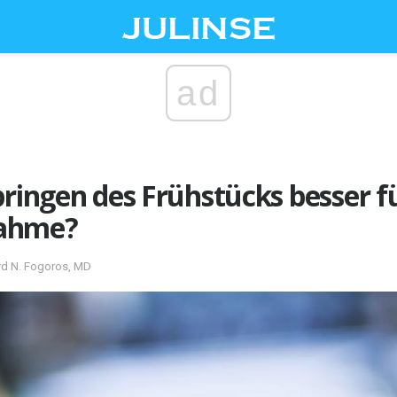
ad
pringen des Frühstücks besser fü
ahme?
ard N. Fogoros, MD