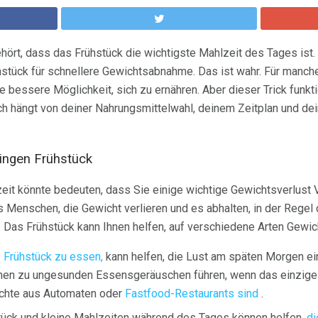
ört, dass das Frühstück die wichtigste Mahlzeit des Tages ist. A
hstück für schnellere Gewichtsabnahme. Das ist wahr. Für manche
 bessere Möglichkeit, sich zu ernähren. Aber dieser Trick funktion
ich hängt von deiner Nahrungsmittelwahl, deinem Zeitplan und 
ringen Frühstück
eit könnte bedeuten, dass Sie einige wichtige Gewichtsverlust 
Menschen, die Gewicht verlieren und es abhalten, in der Regel 
. Das Frühstück kann Ihnen helfen, auf verschiedene Arten Gewich
es Frühstück zu essen,
kann helfen, die Lust am späten Morgen 
nen zu ungesunden Essensgeräuschen führen, wenn das einzige 
richte aus Automaten oder
Fastfood-Restaurants sind
.
ück und kleine Mahlzeiten während des Tages können helfen,
di