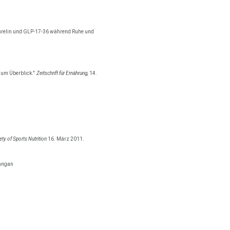
 Ghrelin und GLP-17-36 während Ruhe und
um Überblick."
Zeitschrift für Ernährung,
14.
ety of Sports Nutrition
16. März 2011.
Mangan