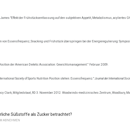
 J. James "Effekt der Frühstücksentlassung auf den subjektiven Appetit, Metabolismus, acyliertes
 von Essensfrequenz, Snacking und Frühstück überspringen bei der Energieregulierung: Symposi
Position der American Dietetic Association: Gewichtsmanagement."
Februar 2009.
nternational Society of Sports Nutrition Position stehen: Essensfrequenz."
Journal der International Soci
cy Clark, Mitgliedstaat, RD 3. November 2012. Woodwinds-medizinisches Zentrum, Woodbury, 
liche Süßstoffe als Zucker betrachtet?
UM ABNEHMEN