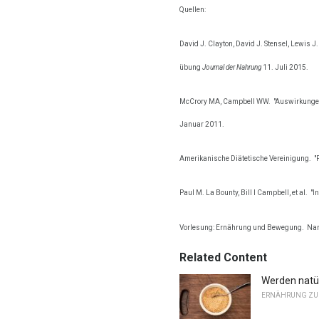
Quellen:
David J. Clayton, David J. Stensel, Lewis
übung
Journal der Nahrung
11. Juli 2015.
McCrory MA, Campbell WW.
"Auswirkungen
Januar 2011.
Amerikanische Diätetische Vereinigung.
"
Paul M. La Bounty, Bill I Campbell, et al.
"I
Vorlesung: Ernährung und Bewegung.
Nan
Related Content
Werden natür
ERNÄHRUNG Z