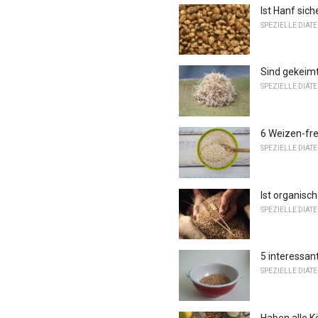
Ist Hanf sich
SPEZIELLE DIÄT
Sind gekeimt
SPEZIELLE DIÄT
6 Weizen-fre
SPEZIELLE DIÄT
Ist organisc
SPEZIELLE DIÄT
5 interessan
SPEZIELLE DIÄT
Haben alle Kö