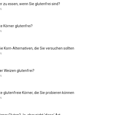
er zu essen, wenn Sie glutenfrei sind?
EN
e Körner glutenfrei?
EN
ie Korn-Alternativen, die Sie versuchen sollten
EN
her Weizen glutenfrei?
EN
te glutenfreie Körner, die Sie probieren können
EN
rner Gluten? Ja, aber nicht 'diese' Art