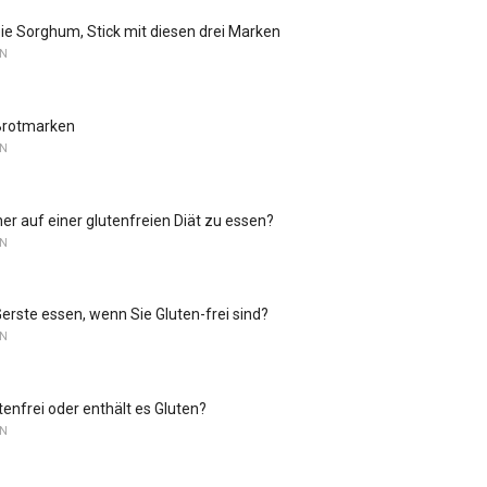
eie Sorghum, Stick mit diesen drei Marken
EN
 Brotmarken
EN
cher auf einer glutenfreien Diät zu essen?
EN
erste essen, wenn Sie Gluten-frei sind?
EN
utenfrei oder enthält es Gluten?
EN