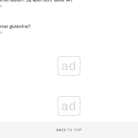
EN
mmer glutenfrei?
EN
ad
ad
BACK TO TOP