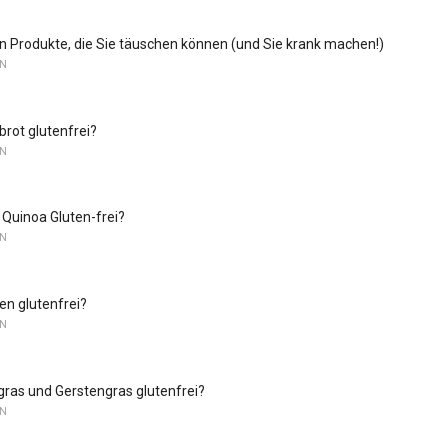
in Produkte, die Sie täuschen können (und Sie krank machen!)
EN
brot glutenfrei?
EN
t Quinoa Gluten-frei?
EN
en glutenfrei?
EN
ras und Gerstengras glutenfrei?
EN