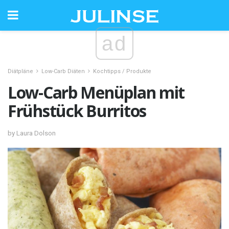
ad
Diätpläne
Low-Carb Diäten
Kochtipps / Produkte
Low-Carb Menüplan mit
Frühstück Burritos
by Laura Dolson