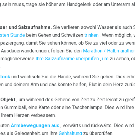
 sein muss, trage sie höher am Handgelenk oder am Unterarm al
ser und Salzaufnahme.
Sie verlieren sowohl Wasser als auch 
rsten Stunde
beim Gehen und Schwitzen
trinken
. Wenn möglich, w
aziergang, damit Sie sehen können, ob Sie zu viel oder zu weni
Für Ausdauerwanderungen, folgen Sie den
Marathon / Halbmarathon 
e möglicherweise
Ihre Salzaufnahme überprüfen
,
um
zu sehen, o
.
tock
und wechseln Sie die Hände, während Sie gehen. Dies erh
n und deinem Arm und das könnte helfen, Blut in dein Herz zurü
 Objekt
, um während des Gehens von Zeit zu Zeit leicht zu greife
n Gummiball, eine Karte oder eine Taschenlampe. Dies wird Ihr
u Ihrem Herzen verbessern.
nuten
Armbewegungen aus
, vorwärts und rückwärts. Dies wird 
ies als Gelegenheit, um Ihre
Gehhaltung
zu überprüfen.