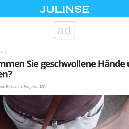
ad
gung
en Sie geschwollene Hände u
en?
von Richard N. Fogoros, MD