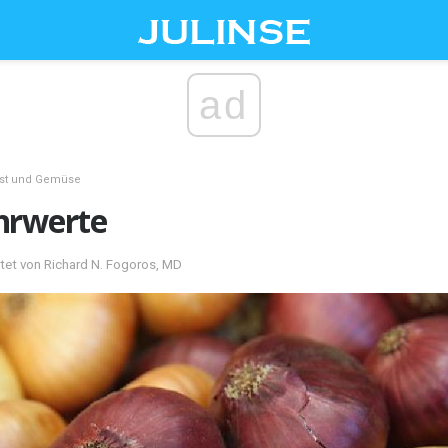
ad
st und Gemüse
hrwerte
rtet von Richard N. Fogoros, MD