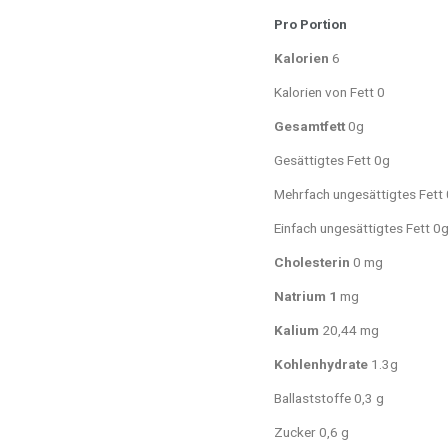
Pro Portion
Kalorien
6
Kalorien von Fett 0
Gesamtfett
0g
Gesättigtes Fett 0g
Mehrfach ungesättigtes Fett
Einfach ungesättigtes Fett 0
Cholesterin
0 mg
Natrium 1
mg
Kalium
20,44 mg
Kohlenhydrate
1.3g
Ballaststoffe 0,3 g
Zucker 0,6 g