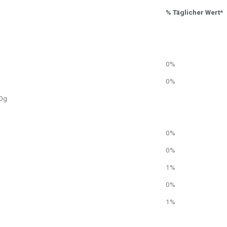
% Täglicher Wert*
0%
0%
 0g
g
0%
0%
1%
0%
1%