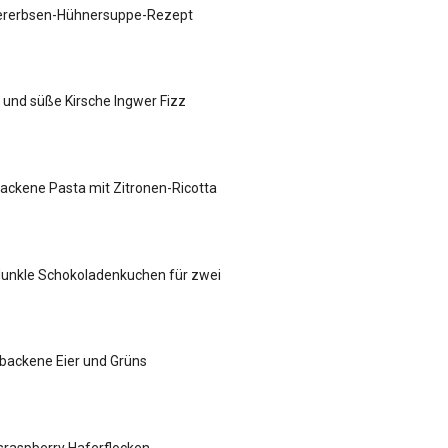
hererbsen-Hühnersuppe-Rezept
 und süße Kirsche Ingwer Fizz
ackene Pasta mit Zitronen-Ricotta
dunkle Schokoladenkuchen für zwei
backene Eier und Grüns
sraspberry Haferflocken