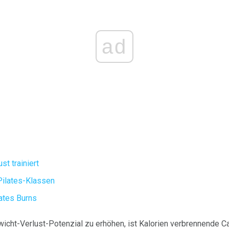
ad
st trainiert
Pilates-Klassen
ates Burns
wicht-Verlust-Potenzial zu erhöhen, ist Kalorien verbrennende Ca