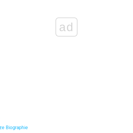
ad
s
rze Biographie