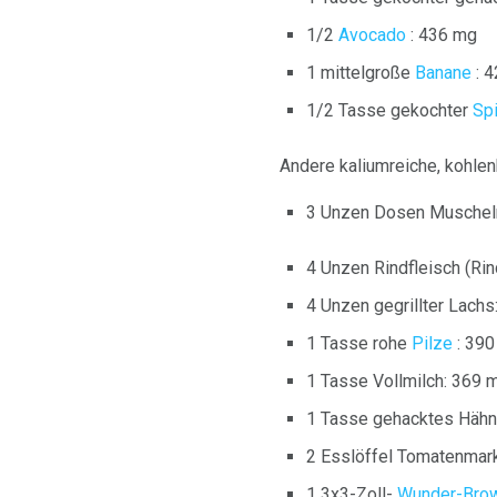
1/2
Avocado
: 436 mg
1 mittelgroße
Banane
: 
1/2 Tasse gekochter
Spi
Andere kaliumreiche, kohle
3 Unzen Dosen Muschel
4 Unzen Rindfleisch (Rin
4 Unzen gegrillter Lach
1 Tasse rohe
Pilze
: 390
1 Tasse Vollmilch: 369 
1 Tasse gehacktes Hähn
2 Esslöffel Tomatenmar
1 3x3-Zoll-
Wunder-Bro