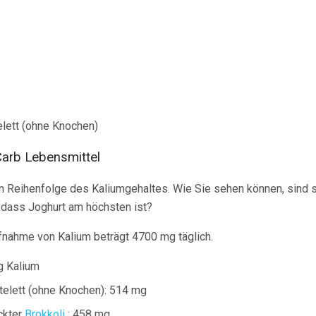
elett (ohne Knochen)
arb Lebensmittel
in Reihenfolge des Kaliumgehaltes. Wie Sie sehen können, sind si
, dass Joghurt am höchsten ist?
fnahme von Kalium beträgt 4700 mg täglich.
g Kalium
elett (ohne Knochen): 514 mg
ckter
Brokkoli
: 458 mg