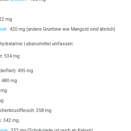
422 mg
nat
: 420 mg (andere Grüntöne wie Mangold sind ähnlich)
nhydratarme Lebensmittel umfassen:
n: 534 mg
derfilet): 495 mg
s: 480 mg
 mg
mg
chenbrustfleisch: 358 mg
k: 342 mg
wnie
: 333 mg (Schokolade ist reich an Kalium)