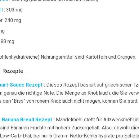
hl
: 303 mg
er: 240 mg
mg
 88 mg
ohlenhydratreiche) Nahrungsmittel sind Kartoffeln und Orangen.
b Rezepte
urt-Sauce Rezept
:
Dieses Rezept basiert auf griechischer Tz
en genau die richtige Note. Die Menge an Knoblauch, die Sie verwe
den "Biss" von rohem Knoblauch nicht mögen, können Sie statt
e Banana Bread Rezept
:
Mandelmehl steht für Allzweckmehl i
, sind Bananen Früchte mit hohem Zuckergehalt. Also, obwohl die
 Low-Carb-Diät, bei nur 6 Gramm Netto-Kohlenhydrate pro Scheibe