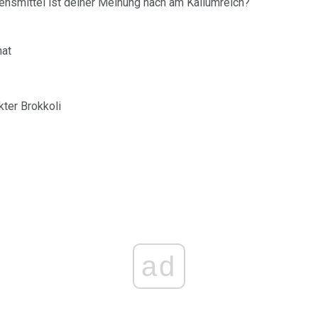
nsmittel ist deiner Meinung nach am Kaliumreich?
nat
ter Brokkoli
ad