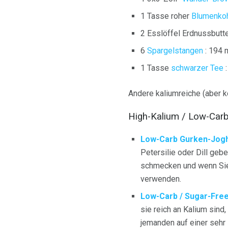
1 Tasse roher
Blumenko
2 Esslöffel Erdnussbutt
6
Spargelstangen
: 194 
1 Tasse
schwarzer Tee
:
Andere kaliumreiche (aber k
High-Kalium / Low-Car
Low-Carb Gurken-Jogh
Petersilie oder Dill geb
schmecken und wenn Sie 
verwenden.
Low-Carb / Sugar-Fre
sie reich an Kalium sind
jemanden auf einer sehr