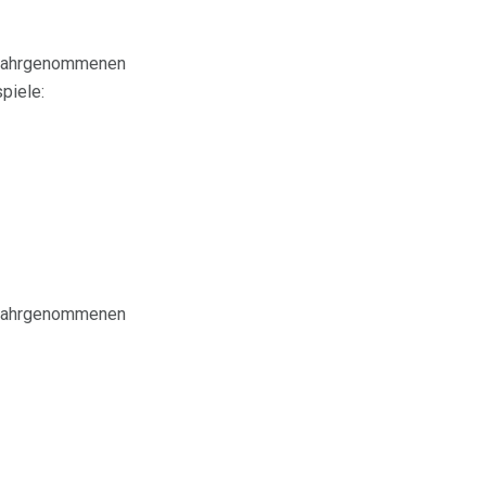
m wahrgenommenen
piele:
m wahrgenommenen