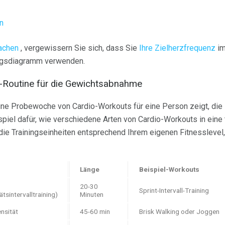
n
achen
, vergewissern Sie sich, dass Sie
Ihre Zielherzfrequenz
im
gsdiagramm verwenden.
io-Routine für die Gewichtsabnahme
 eine Probewoche von Cardio-Workouts für eine Person zeigt, di
Beispiel dafür, wie verschiedene Arten von Cardio-Workouts in eine
die Trainingseinheiten entsprechend Ihrem eigenen Fitnesslevel
Länge
Beispiel-Workouts
20-30
Sprint-Intervall-Training
tsintervalltraining)
Minuten
nsität
45-60 min
Brisk Walking oder Joggen