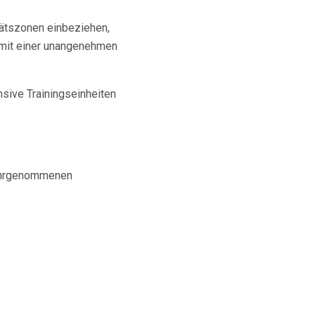
tätszonen einbeziehen,
t mit einer unangenehmen
ensive Trainingseinheiten
ahrgenommenen